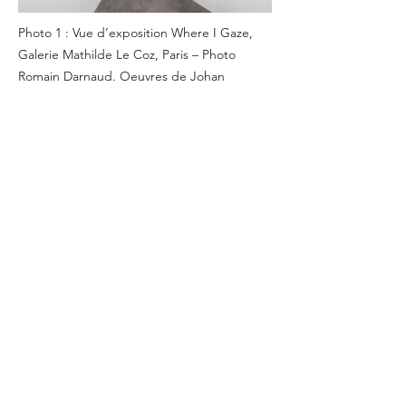
Photo 1 : Vue d’exposition Where I Gaze,
Galerie Mathilde Le Coz, Paris – Photo
Romain Darnaud. Oeuvres de Johan
Larnouhet.
Photo 2 : Vue d’exposition Where I Gaze,
Galerie Mathilde Le Coz, Paris – Photo
Romain Darnaud. Oeuvres de Norma Trif et
Nino Kapanadze.
Photo 3 : Vue d’exposition Where I Gaze,
Galerie Mathilde Le Coz, Paris – Photo
Romain Darnaud. Oeuvres de Tatiana Pozzo
Di Borgo, Aubrey Levinthal (Courtesy of
Monya Rowe Gallery, NY) et Johan
Larnouhet.
Photo 4 : Vue d’exposition Where I Gaze,
Galerie Mathilde Le Coz, Paris – Photo
Romain Darnaud. Oeuvres de Johan
Larnouhet et Norma Trif.